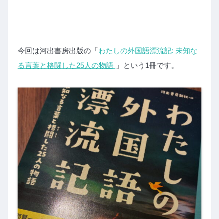
今回は河出書房出版の「
わたしの外国語漂流記: 未知な
る言葉と格闘した25人の物語
」という1冊です。