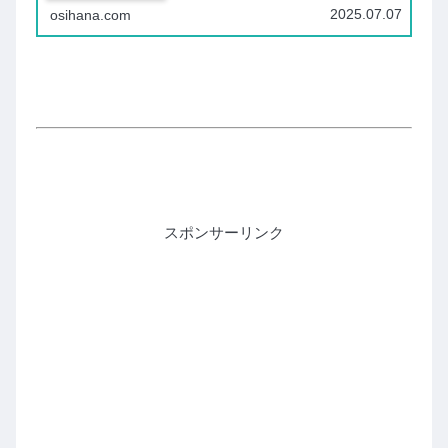
英語ともに「もっと成長できたのに頑張りきれなかった
2025.07.07
osihana.com
な」と心残りのある上半期でした。下半...
スポンサーリンク