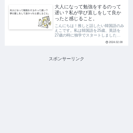
のタイトル通り、受験を延長しまし
た...。やむを得ない事情なので仕方ない
大人になって勉強をするのって
のですが、イメージしてい...
遅い？私が学び直しをして良か
ったと感じること。
こんにちは！推しと話したい韓国語のみ
えこです。私は韓国語を25歳、英語を
27歳の時に独学でスタートしました。
韓国語は文字すらわからないところから
2024.02.08
始めましたし、英語も中1レベルからで
した。学生時代から語学を勉強している
方も多い中で「20代後半...
スポンサーリンク