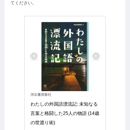
てください。
河出書房新社
わたしの外国語漂流記: 未知なる
言葉と格闘した25人の物語 (14歳
の世渡り術)