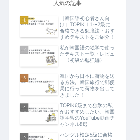
人気の記事
［韓国語初心者さん向
け］TOPIKⅠ1〜2級に
合格できる勉強法・おす
すめテキストをご紹介！
私が韓国語の独学で使っ
たテキスト一覧・レビュ
ー〈初級の勉強編〉
韓国から日本に荷物を送
る方法。韓国旅行で郵便
局に行って荷物を出して
きました！
TOPIK6級まで独学の私
がおすすめしたい、韓国
語学習のYouTube動画チ
ャンネル8選
ハングル検定5級に合格