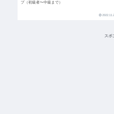
プ（初級者〜中級まで）
2022.11.
スポ