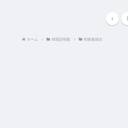
前
へ
ホーム
韓国語初級
初級勉強法