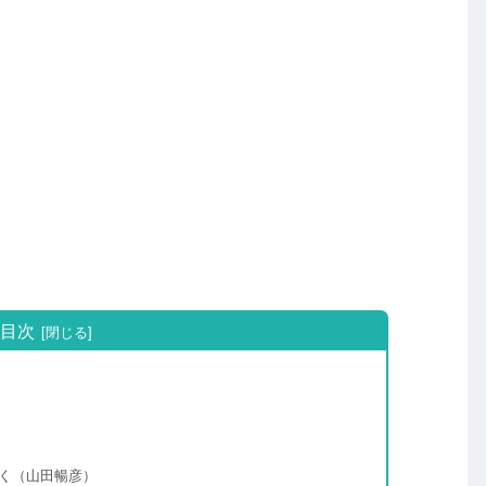
目次
く（山田暢彦）