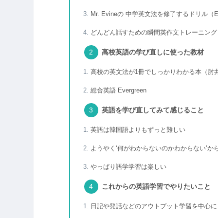
Mr. Evineの 中学英文法を修了するドリル（Ev
どんどん話すための瞬間英作文トレーニング
高校英語の学び直しに使った教材
高校の英文法が1冊でしっかりわかる本（肘
総合英語 Evergreen
英語を学び直してみて感じること
英語は韓国語よりもずっと難しい
ようやく‘何がわからないのかわからない’か
やっぱり語学学習は楽しい
これからの英語学習でやりたいこと
日記や発話などのアウトプット学習を中心に