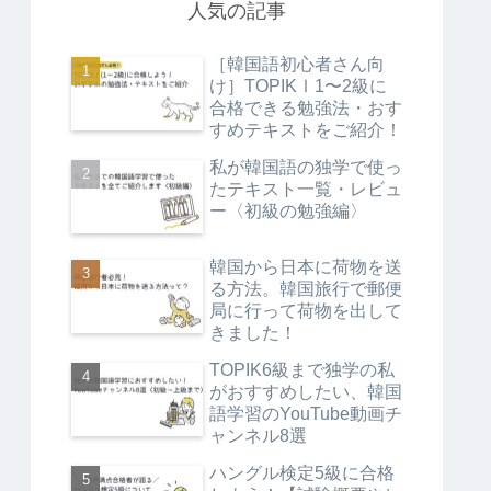
人気の記事
［韓国語初心者さん向
け］TOPIKⅠ1〜2級に
合格できる勉強法・おす
すめテキストをご紹介！
私が韓国語の独学で使っ
たテキスト一覧・レビュ
ー〈初級の勉強編〉
韓国から日本に荷物を送
る方法。韓国旅行で郵便
局に行って荷物を出して
きました！
TOPIK6級まで独学の私
がおすすめしたい、韓国
語学習のYouTube動画チ
ャンネル8選
ハングル検定5級に合格