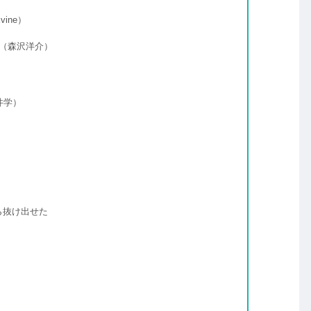
ine）
（森沢洋介）
井学）
ら抜け出せた