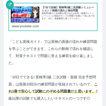
【7分で合格】英検準2級二次試験シミュレー
ション┃面接の流れと独自問題
英検準2級の二次試験を受ける人は必見！面接のシミュ
レーションと独自のサンプル問題で合格に一気に近づき
ます。ぜひ、面接練習に使ってください。
◆━━━━━━━━━━━━━◆🏆元英語教師しげる
公式LINE🏆◆━━━━━━━━━━━━━◆🏆LINE...
www.youtube.com
「こども英検ガイド」では英検の面接の流れや練習問題
を学ぶことができます。これらの動画で流れを確認し
て、対策テキストで問題に答える練習を繰り返しまし
た。
「10日でできる! 英検準2級 二次試験・面接 完全予想問
題」は面接10回分の練習問題が収録されているので、
こ
れ1冊で安心して試験にのぞめる問題量だと思います。
2
級以降の試験でも購入したいテキストの一つです◎