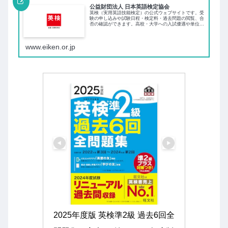
公益財団法人 日本英語検定協会
英検（実用英語技能検定）の公式ウェブサイトです。受
験の申し込みや試験日程・検定料・過去問題の閲覧、合
否の確認ができます。高校・大学への入試優遇や単位認
定優遇、英語教育に従事される団体・学校関係者の方向
け研修・セミナー情報もご覧ください。
www.eiken.or.jp
2025年度版 英検準2級 過去6回全